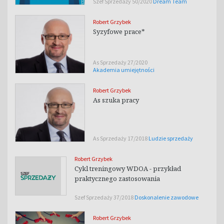
Szef Sprzedaży 50/2020
Dream Team
Robert Grzybek
Syzyfowe prace*
As Sprzedaży 27/2020
Akademia umiejętności
Robert Grzybek
As szuka pracy
As Sprzedaży 17/2018
Ludzie sprzedaży
Robert Grzybek
Cykl treningowy WDOA - przykład
praktycznego zastosowania
Szef Sprzedaży 37/2018
Doskonalenie zawodowe
Robert Grzybek