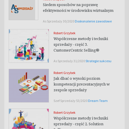
Siedem sposobów na poprawę
efektywności w środowisku wirtualnym
As Sprzedaży 30/2020
Doskonalenie zawodowe
Robert Grzybek
Współczesne metody i techniki
sprzedaży - część 3.
CustomerCentric Selling®
As Sprzedaży 31/2020
Strategie sukcesu
Robert Grzybek
Jak dbać o wysoki poziom
kompetencji prezentacyjnych w
zespole sprzedaży
Szef Sprzedaży 53/2020
Dream Team
Robert Grzybek
Współczesne metody i techniki
sprzedaży - część 2. Solution