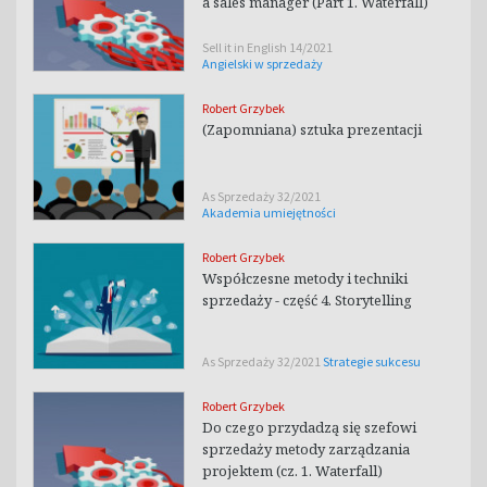
a sales manager (Part 1. Waterfall)
Sell it in English 14/2021
Angielski w sprzedaży
Robert Grzybek
(Zapomniana) sztuka prezentacji
As Sprzedaży 32/2021
Akademia umiejętności
Robert Grzybek
Współczesne metody i techniki
sprzedaży - część 4. Storytelling
As Sprzedaży 32/2021
Strategie sukcesu
Robert Grzybek
Do czego przydadzą się szefowi
sprzedaży metody zarządzania
projektem (cz. 1. Waterfall)