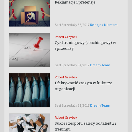
Reklamacje i pretensje
Szef Sprzedaży 35/2017
Relacje z klientem
Robert Grzybek
Cykl treningowy (coachingowy) w
sprzedaży
Szef Sprzedaży 34/2017
Dream Team
Robert Grzybek
Efektywność zaszyta w kulturze
organizacji
Szef Sprzedaży 31/2017
Dream Team
Robert Grzybek
Sukces zespołu zależy od talentu i
treningu