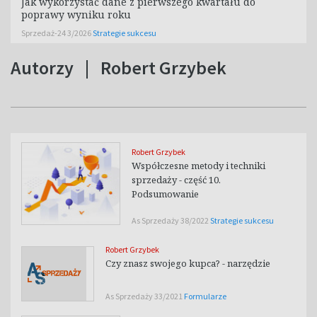
Jak wykorzystać dane z pierwszego kwartału do
poprawy wyniku roku
Sprzedaż-24 3/2026
Strategie sukcesu
Autorzy
|
Robert Grzybek
Robert Grzybek
Współczesne metody i techniki
sprzedaży - część 10.
Podsumowanie
As Sprzedaży 38/2022
Strategie sukcesu
Robert Grzybek
Czy znasz swojego kupca? - narzędzie
As Sprzedaży 33/2021
Formularze