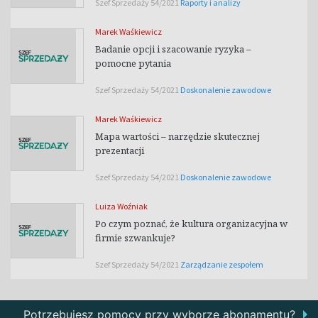
Szef Sprzedaży 54/2021
Raporty i analizy
Marek Waśkiewicz
Badanie opcji i szacowanie ryzyka –
pomocne pytania
Szef Sprzedaży 54/2021
Doskonalenie zawodowe
Marek Waśkiewicz
Mapa wartości – narzędzie skutecznej
prezentacji
Szef Sprzedaży 54/2021
Doskonalenie zawodowe
Luiza Woźniak
Po czym poznać, że kultura organizacyjna w
firmie szwankuje?
Szef Sprzedaży 54/2021
Zarządzanie zespołem
Potrzebujesz pomocy przy wyborze abonamentu?