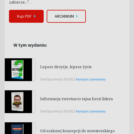
zabierze...” .
Kup PDF
ARCHIWUM
W tym wydaniu:
Lepsze decyzje, lepsze życie
Szef Sprzedaży 54/2021
Kompas zawodowy
Informacja zwrotna to tajna broń lidera
Szef Sprzedaży 54/2021
Kompas zawodowy
Od szalonej koncepcji do nowatorskiego