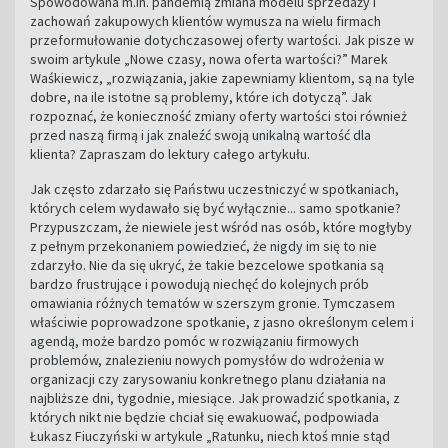
Spowodowana m.in. pandemią zmiana modelu sprzedaży i
zachowań zakupowych klientów wymusza na wielu firmach
przeformułowanie dotychczasowej oferty wartości. Jak pisze w
swoim artykule „Nowe czasy, nowa oferta wartości?” Marek
Waśkiewicz, „rozwiązania, jakie zapewniamy klientom, są na tyle
dobre, na ile istotne są problemy, które ich dotyczą”. Jak
rozpoznać, że konieczność zmiany oferty wartości stoi również
przed naszą firmą i jak znaleźć swoją unikalną wartość dla
klienta? Zapraszam do lektury całego artykułu.
Jak często zdarzało się Państwu uczestniczyć w spotkaniach,
których celem wydawało się być wyłącznie... samo spotkanie?
Przypuszczam, że niewiele jest wśród nas osób, które mogłyby
z pełnym przekonaniem powiedzieć, że nigdy im się to nie
zdarzyło. Nie da się ukryć, że takie bezcelowe spotkania są
bardzo frustrujące i powodują niechęć do kolejnych prób
omawiania różnych tematów w szerszym gronie. Tymczasem
właściwie poprowadzone spotkanie, z jasno określonym celem i
agendą, może bardzo pomóc w rozwiązaniu firmowych
problemów, znalezieniu nowych pomysłów do wdrożenia w
organizacji czy zarysowaniu konkretnego planu działania na
najbliższe dni, tygodnie, miesiące. Jak prowadzić spotkania, z
których nikt nie będzie chciał się ewakuować, podpowiada
Łukasz Fiuczyński w artykule „Ratunku, niech ktoś mnie stąd