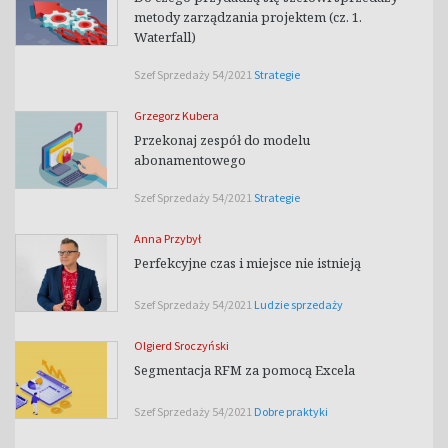
metody zarządzania projektem (cz. 1.
Waterfall)
Szef Sprzedaży 54/2021
Strategie
Grzegorz Kubera
Przekonaj zespół do modelu
abonamentowego
Szef Sprzedaży 54/2021
Strategie
Anna Przybył
Perfekcyjne czas i miejsce nie istnieją
Szef Sprzedaży 54/2021
Ludzie sprzedaży
Olgierd Sroczyński
Segmentacja RFM za pomocą Excela
Szef Sprzedaży 54/2021
Dobre praktyki