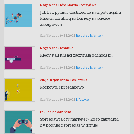
Magdalena Pióro
,
Maryla Korczyńska
Jak bez pytania dostrzec, że nasi potencjalni
klienci natrafiają na bariery na ścieżce
zakupowej?
Szef Sprzedaży 54/2021
Relacje z klientem
Magdalena Siennicka
Kiedy stali klienci zaczynają odchodzić...
Szef Sprzedaży 54/2021
Relacje z klientem
Alicja Trojanowska-Laskowska
Rockowo, sprzedażowo
Szef Sprzedaży 54/2021
Lifestyle
Paulina Kołodzińska
Sprzedawca czy marketer - kogo zatrudnić,
by podnieść sprzedaż w firmie?