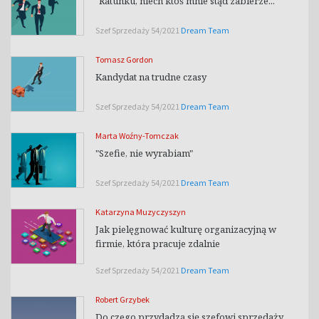
"Ratunku, niech ktoś mnie stąd zabierze..."
Szef Sprzedaży 54/2021
Dream Team
Tomasz Gordon
Kandydat na trudne czasy
Szef Sprzedaży 54/2021
Dream Team
Marta Woźny-Tomczak
"Szefie, nie wyrabiam"
Szef Sprzedaży 54/2021
Dream Team
Katarzyna Muzyczyszyn
Jak pielęgnować kulturę organizacyjną w
firmie, która pracuje zdalnie
Szef Sprzedaży 54/2021
Dream Team
Robert Grzybek
Do czego przydadzą się szefowi sprzedaży