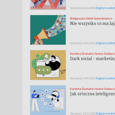
Sprzedaż-24 1/2026
Digital marke
Małgorzata Głódź-Adamkiewicz
Nie wszystko co ma laj
Sprzedaż-24 4/2025
Digital marke
Karolina Ścieszko i Iwona Gorbacz
Dark social – marketin
Sprzedaż-24 4/2025
Digital marke
Karolina Ścieszko i Iwona Gorbacz
Jak sztuczna inteligen
Sprzedaż-24 2/2025
Digital marke