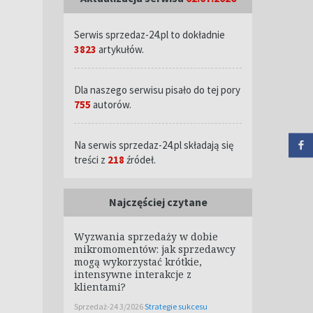
Serwis sprzedaz-24.pl to dokładnie
3823
artykułów.
Dla naszego serwisu pisało do tej pory
755
autorów.
Na serwis sprzedaz-24.pl składają się
treści z
218
źródeł.
Najczęściej czytane
Wyzwania sprzedaży w dobie
mikromomentów: jak sprzedawcy
mogą wykorzystać krótkie,
intensywne interakcje z
klientami?
Sprzedaż-24 3/2026
Strategie sukcesu