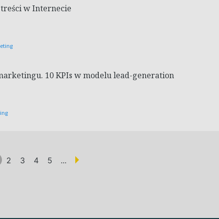
treści w Internecie
eting
marketingu. 10 KPIs w modelu lead-generation
ting
2
3
4
5
...
(aktualna)