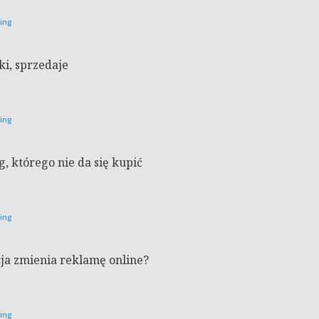
ting
ki, sprzedaje
ting
g, którego nie da się kupić
ting
cja zmienia reklamę online?
ting