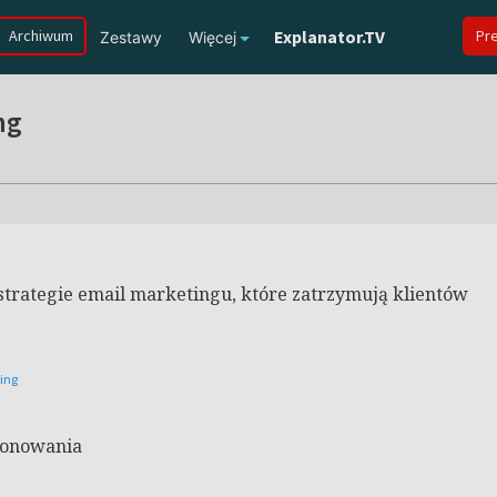
Archiwum
Explanator.TV
Pr
Zestawy
Więcej
ng
 strategie email marketingu, które zatrzymują klientów
ting
jonowania