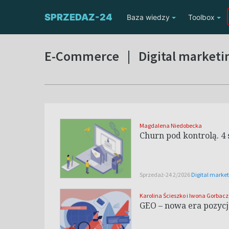
SPRZEDAZ-24
Baza wiedzy
Toolbox
E-Commerce
|
Digital marketi
Magdalena Niedobecka
Churn pod kontrolą. 4
Sprzedaż-24 2/2026
Digital marke
Karolina Ścieszko i Iwona Gorbacz
GEO – nowa era pozyc