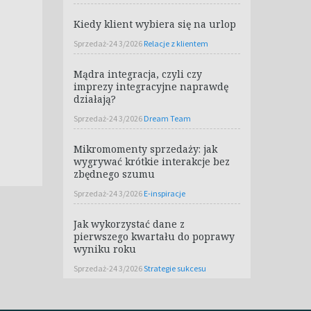
Kiedy klient wybiera się na urlop
Sprzedaż-24 3/2026
Relacje z klientem
Mądra integracja, czyli czy
imprezy integracyjne naprawdę
działają?
Sprzedaż-24 3/2026
Dream Team
Mikromomenty sprzedaży: jak
wygrywać krótkie interakcje bez
zbędnego szumu
Sprzedaż-24 3/2026
E-inspiracje
Jak wykorzystać dane z
pierwszego kwartału do poprawy
wyniku roku
Sprzedaż-24 3/2026
Strategie sukcesu