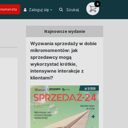
0
enumerata
Zaloguj się
Szukaj
Najnowsze wydanie
Wyzwania sprzedaży w dobie
mikromomentów: jak
sprzedawcy mogą
wykorzystać krótkie,
intensywne interakcje z
klientami?