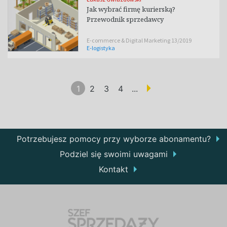
Jak wybrać firmę kurierską?
Przewodnik sprzedawcy
E-commerce & Digital Marketing 13/2019
E-logistyka
1
2
3
4
...
(aktualna)
Potrzebujesz pomocy przy wyborze abonamentu?
Podziel się swoimi uwagami
Kontakt