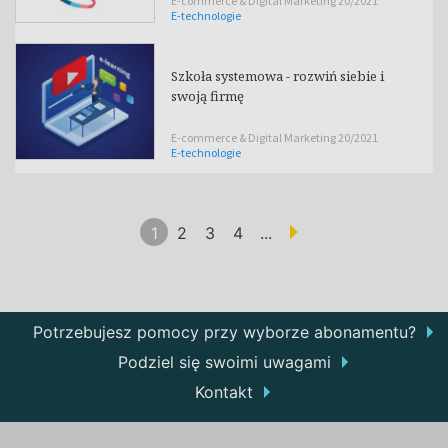
E-commerce & Digital Marketing 20/2021
E-technologie
Szkoła systemowa - rozwiń siebie i
swoją firmę
E-commerce & Digital Marketing 20/2021
E-technologie
1
2
3
4
...
(aktualna)
Potrzebujesz pomocy przy wyborze abonamentu?
Podziel się swoimi uwagami
Kontakt