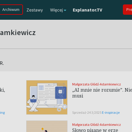
Archiwum
Explanator.TV
Pr
Zestawy
Więcej
damkiewicz
R.
Małgorzata Głódź-Adamkiewicz
ki,
„AI mnie nie rozumie”. Ni
musi
ting
Sprzedaż-24 3/2025
E-inspiracje
Małgorzata Głódź-Adamkiewicz
Słowo pisane w erze