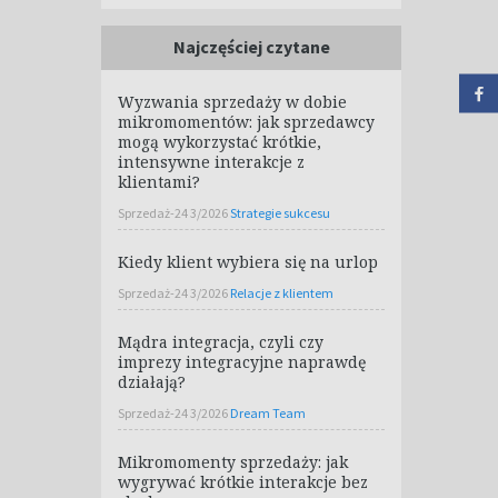
Najczęściej czytane
Wyzwania sprzedaży w dobie
mikromomentów: jak sprzedawcy
mogą wykorzystać krótkie,
intensywne interakcje z
klientami?
Sprzedaż-24 3/2026
Strategie sukcesu
Kiedy klient wybiera się na urlop
Sprzedaż-24 3/2026
Relacje z klientem
Mądra integracja, czyli czy
imprezy integracyjne naprawdę
działają?
Sprzedaż-24 3/2026
Dream Team
Mikromomenty sprzedaży: jak
wygrywać krótkie interakcje bez