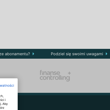
rze abonamentu?
Podziel się swoimi uwagami
ywatności
ch,
ści i
j. Aby
wórz