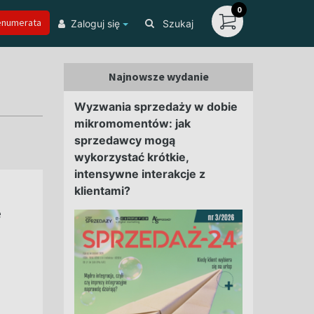
0
enumerata
Zaloguj się
Szukaj
Najnowsze wydanie
Wyzwania sprzedaży w dobie
mikromomentów: jak
sprzedawcy mogą
wykorzystać krótkie,
intensywne interakcje z
klientami?
e