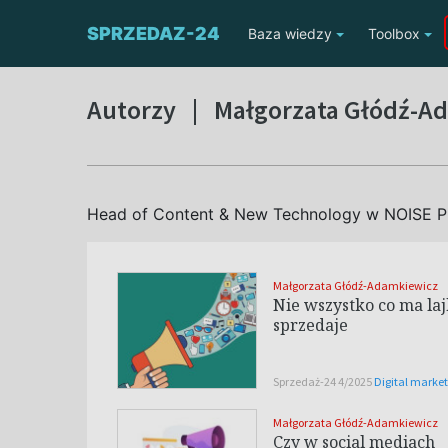
SPRZEDAZ-24
Baza wiedzy
Toolbox
Autorzy
|
Małgorzata Głódź-A
Head of Content & New Technology w
NOISE P
Małgorzata Głódź-Adamkiewicz
Nie wszystko co ma laj
sprzedaje
Sprzedaż-24 4/2025
Digital marke
Małgorzata Głódź-Adamkiewicz
Czy w social mediach