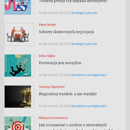
Twarda presja czy miękka defensywa?
As Sprzedaży 39/2022
Strategie sukcesu
Peter Smith
Sekrety skutecznych negocjacji
As Sprzedaży 39/2022
Strategie sukcesu
Artur Sójka
Perswazja jest wszędzie
As Sprzedaży 39/2022
Akademia umiejętności
Tomasz Sędzimir
Nagradzaj wysiłek, a nie wyniki!
As Sprzedaży 39/2022
Akademia umiejętności
Martyna Cichowicz
Jak rozmawiać z szefem o nierealnych