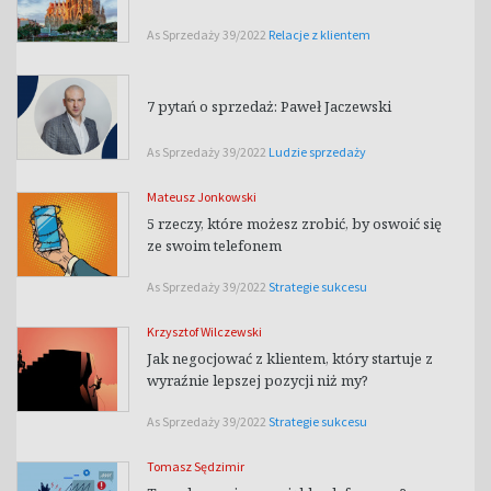
As Sprzedaży 39/2022
Relacje z klientem
7 pytań o sprzedaż: Paweł Jaczewski
As Sprzedaży 39/2022
Ludzie sprzedaży
Mateusz Jonkowski
5 rzeczy, które możesz zrobić, by oswoić się
ze swoim telefonem
As Sprzedaży 39/2022
Strategie sukcesu
Krzysztof Wilczewski
Jak negocjować z klientem, który startuje z
wyraźnie lepszej pozycji niż my?
As Sprzedaży 39/2022
Strategie sukcesu
Tomasz Sędzimir