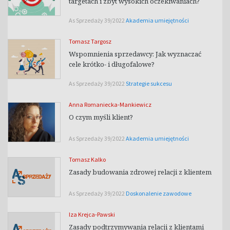
targetach i zbyt wysokich oczekiwaniach?
As Sprzedaży 39/2022
Akademia umiejętności
Tomasz Targosz
Wspomnienia sprzedawcy: Jak wyznaczać
cele krótko- i długofalowe?
As Sprzedaży 39/2022
Strategie sukcesu
Anna Romaniecka-Mankiewicz
O czym myśli klient?
As Sprzedaży 39/2022
Akademia umiejętności
Tomasz Kalko
Zasady budowania zdrowej relacji z klientem
As Sprzedaży 39/2022
Doskonalenie zawodowe
Iza Krejca-Pawski
Zasady podtrzymywania relacji z klientami