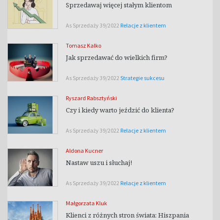
Sprzedawaj więcej stałym klientom
As Sprzedaży 39/2022
Relacje z klientem
Tomasz Kalko
Jak sprzedawać do wielkich firm?
As Sprzedaży 39/2022
Strategie sukcesu
Ryszard Rabsztyński
Czy i kiedy warto jeździć do klienta?
As Sprzedaży 39/2022
Relacje z klientem
Aldona Kucner
Nastaw uszu i słuchaj!
As Sprzedaży 39/2022
Relacje z klientem
Małgorzata Kluk
Klienci z różnych stron świata: Hiszpania