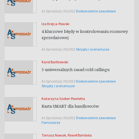
As Sprzedaży 39/2022
Doskonalenie zawodowe
Iza Krejca-Pawski
4 kluczowe błędy w kontrolowaniu rozmowy
sprzedażowej
As Sprzedaży 39/2022
Skrypty i scenariusze
Karol Bartkowski
5 uniwersalnych zasad cold callingu
As Sprzedaży 39/2022
Doskonalenie zawodowe
Skrypty i scenariusze
Katarzyna Szober-Pawletta
Karta SMART dla handlowców
As Sprzedaży 39/2022
Doskonalenie zawodowe
Formularze
Tomasz Nowak
,
Paweł Bombola