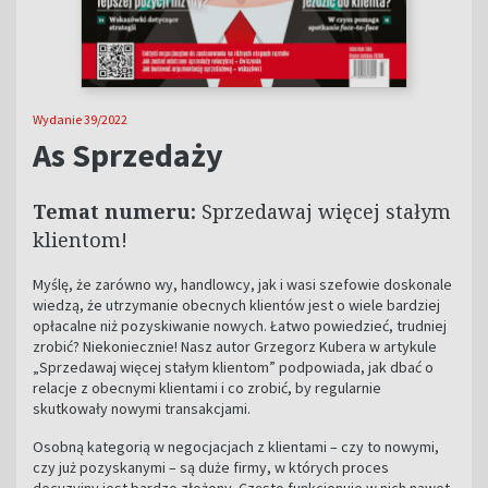
Wydanie 39/2022
As Sprzedaży
Temat numeru:
Sprzedawaj więcej stałym
klientom!
Myślę, że zarówno wy, handlowcy, jak i wasi szefowie doskonale
wiedzą, że utrzymanie obecnych klientów jest o wiele bardziej
opłacalne niż pozyskiwanie nowych. Łatwo powiedzieć, trudniej
zrobić? Niekoniecznie! Nasz autor Grzegorz Kubera w artykule
„Sprzedawaj więcej stałym klientom” podpowiada, jak dbać o
relacje z obecnymi klientami i co zrobić, by regularnie
skutkowały nowymi transakcjami.
Osobną kategorią w negocjacjach z klientami – czy to nowymi,
czy już pozyskanymi – są duże firmy, w których proces
decyzyjny jest bardzo złożony. Często funkcjonuje w nich nawet