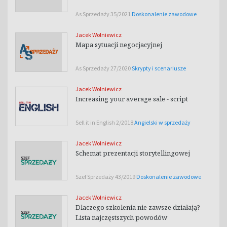
As Sprzedaży 35/2021
Doskonalenie zawodowe
Jacek Wolniewicz
Mapa sytuacji negocjacyjnej
As Sprzedaży 27/2020
Skrypty i scenariusze
Jacek Wolniewicz
Increasing your average sale - script
Sell it in English 2/2018
Angielski w sprzedaży
Jacek Wolniewicz
Schemat prezentacji storytellingowej
Szef Sprzedaży 43/2019
Doskonalenie zawodowe
Jacek Wolniewicz
Dlaczego szkolenia nie zawsze działają?
Lista najczęstszych powodów