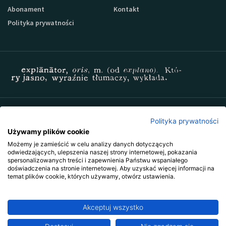
Abonament
Kontakt
Polityka prywatności
Zapisz się do newslettera Sprzedaz-24
Polityka prywatności
Używamy plików cookie
Możemy je zamieścić w celu analizy danych dotyczących
odwiedzających, ulepszenia naszej strony internetowej, pokazania
spersonalizowanych treści i zapewnienia Państwu wspaniałego
doświadczenia na stronie internetowej. Aby uzyskać więcej informacji na
temat plików cookie, których używamy, otwórz ustawienia.
Akceptuj wszystko
Copyright © 2009-2026 Wszystkie prawa zastrzeżone. Wydawnictwo
Explanator -
szkolenia i publikacje
.