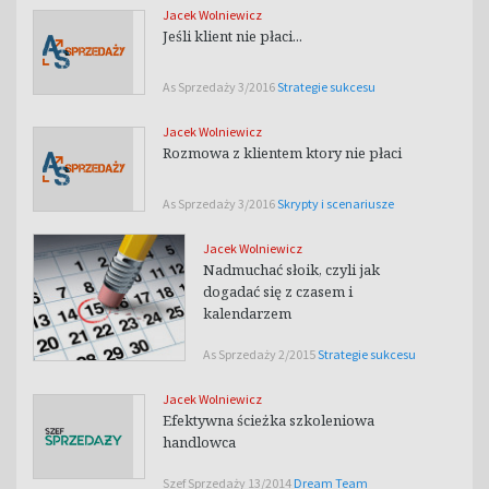
Jacek Wolniewicz
Jeśli klient nie płaci...
As Sprzedaży 3/2016
Strategie sukcesu
Jacek Wolniewicz
Rozmowa z klientem ktory nie płaci
As Sprzedaży 3/2016
Skrypty i scenariusze
Jacek Wolniewicz
Nadmuchać słoik, czyli jak
dogadać się z czasem i
kalendarzem
As Sprzedaży 2/2015
Strategie sukcesu
Jacek Wolniewicz
Efektywna ścieżka szkoleniowa
handlowca
Szef Sprzedaży 13/2014
Dream Team