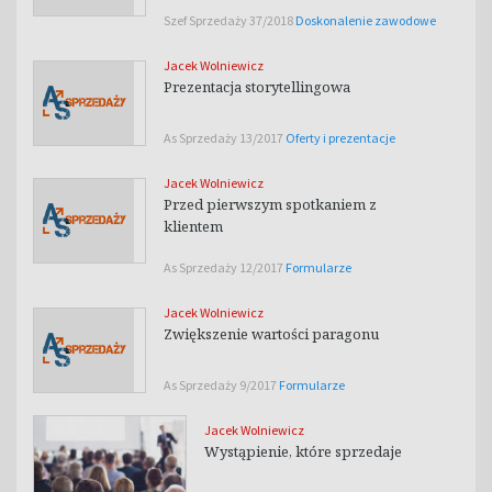
Szef Sprzedaży 37/2018
Doskonalenie zawodowe
Jacek Wolniewicz
Prezentacja storytellingowa
As Sprzedaży 13/2017
Oferty i prezentacje
Jacek Wolniewicz
Przed pierwszym spotkaniem z
klientem
As Sprzedaży 12/2017
Formularze
Jacek Wolniewicz
Zwiększenie wartości paragonu
As Sprzedaży 9/2017
Formularze
Jacek Wolniewicz
Wystąpienie, które sprzedaje