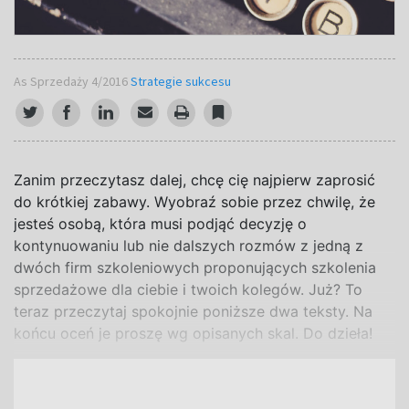
As Sprzedaży 4/2016
Strategie sukcesu
Zanim przeczytasz dalej, chcę cię najpierw zaprosić
do krótkiej zabawy. Wyobraź sobie przez chwilę, że
jesteś osobą, która musi podjąć decyzję o
kontynuowaniu lub nie dalszych rozmów z jedną z
dwóch firm szkoleniowych proponujących szkolenia
sprzedażowe dla ciebie i twoich kolegów. Już? To
teraz przeczytaj spokojnie poniższe dwa teksty. Na
końcu oceń je proszę wg opisanych skal. Do dzieła!