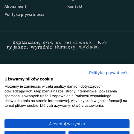
Abonament
Kontakt
Polityka prywatności
Zapisz się do newslettera Sprzedaz-24
Polityka prywatności
Używamy plików cookie
Możemy je zamieścić w celu analizy danych dotyczących
odwiedzających, ulepszenia naszej strony internetowej, pokazania
spersonalizowanych treści i zapewnienia Państwu wspaniałego
doświadczenia na stronie internetowej. Aby uzyskać więcej informacji na
temat plików cookie, których używamy, otwórz ustawienia.
Akceptuj wszystko
Copyright © 2009-2026 Wszystkie prawa zastrzeżone. Wydawnictwo
Explanator -
szkolenia i publikacje
.