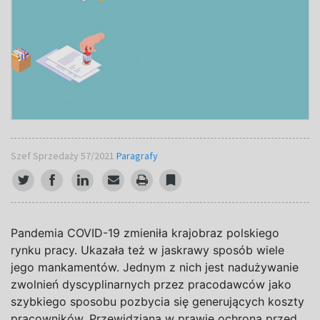
Szef Sprzedaży 57/2021
Paragrafy
P
andemia COVID-1
9
zmieniła krajobraz polskiego
rynku pracy. Ukazała też w jaskrawy sposób wiele
jego mankamentów. Jednym z nich jest nadużywanie
zwolnień dyscyplinarnych przez pracodawców jako
szybkiego sposobu pozbycia się generujących koszty
pracowników. Przewidziana w prawie ochrona przed