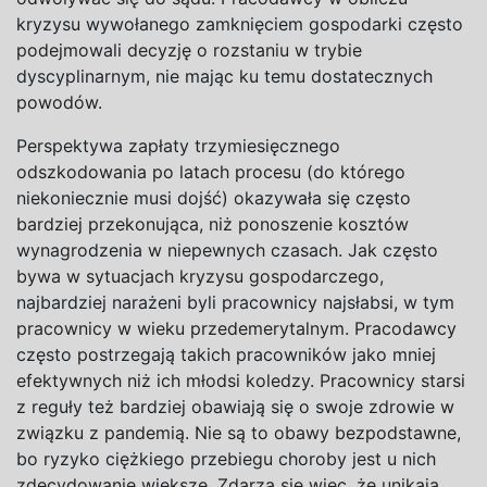
kryzysu wywołanego zamknięciem gospodarki często
podejmowali decyzję o rozstaniu w trybie
dyscyplinarnym, nie mając ku temu dostatecznych
powodów.
Perspektywa zapłaty trzymiesięcznego
odszkodowania po latach procesu (do którego
niekoniecznie musi dojść) okazywała się często
bardziej przekonująca, niż ponoszenie kosztów
wynagrodzenia w niepewnych czasach. Jak często
bywa w sytuacjach kryzysu gospodarczego,
najbardziej narażeni byli pracownicy najsłabsi, w tym
pracownicy w wieku przedemerytalnym. Pracodawcy
często postrzegają takich pracowników jako mniej
efektywnych niż ich młodsi koledzy. Pracownicy starsi
z reguły też bardziej obawiają się o swoje zdrowie w
związku z pandemią. Nie są to obawy bezpodstawne,
bo ryzyko ciężkiego przebiegu choroby jest u nich
zdecydowanie większe. Zdarza się więc, że unikają