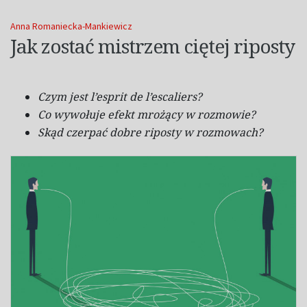
Anna Romaniecka-Mankiewicz
Jak zostać mistrzem ciętej riposty
Czym jest
l’esprit de l’escaliers
?
Co wywołuje efekt mrożący
w
rozmowie?
Skąd czerpać dobre riposty
w
rozmowach?