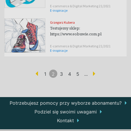
E-commerce & Digital Marketing 21/2021
E-inspiracje
Grzegorz Kubera
Testujemy sklep:
https://www.eobuwie.com.pl
E-commerce & Digital Marketing 21/2021
E-inspiracje
1
2
3
4
5
...
(aktualna)
Potrzebujesz pomocy przy wyborze abonamentu?
Podziel się swoimi uwagami
Kontakt