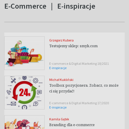
E-Commerce
|
E-inspiracje
Grzegorz Kubera
Testujemy sklep: smyk.com
E-commerce & Digital Marketing 18/2021
E-inspiracje
Michał Kukliński
Toolbox pozycjonera. Zobacz, co może
ci się przydać!
E-commerce & Digital Marketing 17/2020
E-inspiracje
Kamila Gębik
Branding dla e-commerce