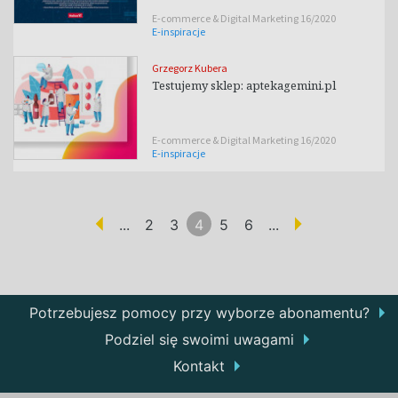
E-commerce & Digital Marketing 16/2020
E-inspiracje
Grzegorz Kubera
Testujemy sklep: aptekagemini.pl
E-commerce & Digital Marketing 16/2020
E-inspiracje
...
2
3
4
5
6
...
(aktualna)
Potrzebujesz pomocy przy wyborze abonamentu?
Podziel się swoimi uwagami
Kontakt