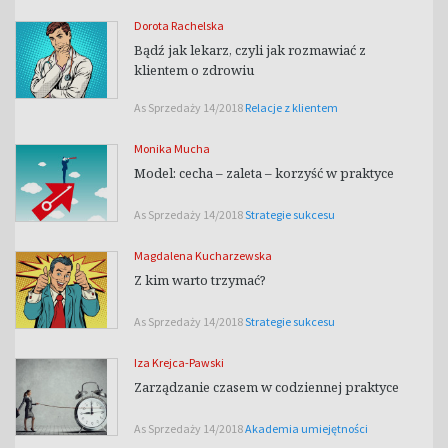
Dorota Rachelska
Bądź jak lekarz, czyli jak rozmawiać z
klientem o zdrowiu
As Sprzedaży 14/2018
Relacje z klientem
Monika Mucha
Model: cecha – zaleta – korzyść w praktyce
As Sprzedaży 14/2018
Strategie sukcesu
Magdalena Kucharzewska
Z kim warto trzymać?
As Sprzedaży 14/2018
Strategie sukcesu
Iza Krejca-Pawski
Zarządzanie czasem w codziennej praktyce
As Sprzedaży 14/2018
Akademia umiejętności