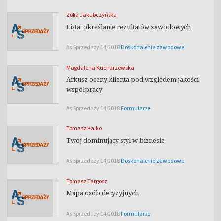
Zofia Jakubczyńska
Lista: określanie rezultatów zawodowych
As Sprzedaży 14/2018
Doskonalenie zawodowe
Magdalena Kucharzewska
Arkusz oceny klienta pod względem jakości
współpracy
As Sprzedaży 14/2018
Formularze
Tomasz Kalko
Twój dominujący styl w biznesie
As Sprzedaży 14/2018
Doskonalenie zawodowe
Tomasz Targosz
Mapa osób decyzyjnych
As Sprzedaży 14/2018
Formularze