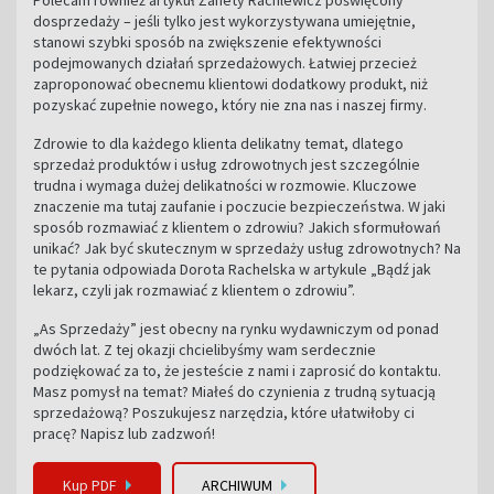
dosprzedaży – jeśli tylko jest wykorzystywana umiejętnie,
stanowi szybki sposób na zwiększenie efektywności
podejmowanych działań sprzedażowych. Łatwiej przecież
zaproponować obecnemu klientowi dodatkowy produkt, niż
pozyskać zupełnie nowego, który nie zna nas i naszej firmy.
Zdrowie to dla każdego klienta delikatny temat, dlatego
sprzedaż produktów i usług zdrowotnych jest szczególnie
trudna i wymaga dużej delikatności w rozmowie. Kluczowe
znaczenie ma tutaj zaufanie i poczucie bezpieczeństwa. W jaki
sposób rozmawiać z klientem o zdrowiu? Jakich sformułowań
unikać? Jak być skutecznym w sprzedaży usług zdrowotnych? Na
te pytania odpowiada Dorota Rachelska w artykule „Bądź jak
lekarz, czyli jak rozmawiać z klientem o zdrowiu”.
„As Sprzedaży” jest obecny na rynku wydawniczym od ponad
dwóch lat. Z tej okazji chcielibyśmy wam serdecznie
podziękować za to, że jesteście z nami i zaprosić do kontaktu.
Masz pomysł na temat? Miałeś do czynienia z trudną sytuacją
sprzedażową? Poszukujesz narzędzia, które ułatwiłoby ci
pracę? Napisz lub zadzwoń!
Kup PDF
ARCHIWUM