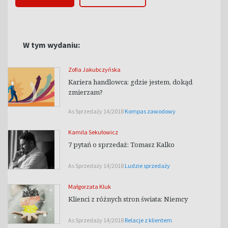
W tym wydaniu:
Zofia Jakubczyńska
Kariera handlowca: gdzie jestem, dokąd
zmierzam?
As Sprzedaży 14/2018
Kompas zawodowy
Kamila Sekułowicz
7 pytań o sprzedaż: Tomasz Kalko
As Sprzedaży 14/2018
Ludzie sprzedaży
Małgorzata Kluk
Klienci z różnych stron świata: Niemcy
As Sprzedaży 14/2018
Relacje z klientem