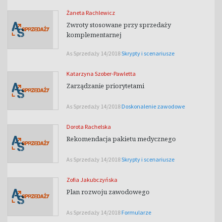
Żaneta Rachlewicz
Zwroty stosowane przy sprzedaży
komplementarnej
As Sprzedaży 14/2018
Skrypty i scenariusze
Katarzyna Szober-Pawletta
Zarządzanie priorytetami
As Sprzedaży 14/2018
Doskonalenie zawodowe
Dorota Rachelska
Rekomendacja pakietu medycznego
As Sprzedaży 14/2018
Skrypty i scenariusze
Zofia Jakubczyńska
Plan rozwoju zawodowego
As Sprzedaży 14/2018
Formularze