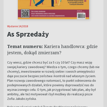
Wydanie 14/2018
As Sprzedaży
Temat numeru:
Kariera handlowca: gdzie
jestem, dokąd zmierzam?
Czy wiesz, gdzie chcesz być za 5 czy 10 lat? Czy masz wizję
swojej kariery zawodowej? Wiedza o tym, czego chcemy (lub nie
chcemy), inwestowanie w rozwój siebie i swoich umiejętności
daje poczucie bezpieczeństwa i kontroli nad własnym życiem.
Plan rozwoju zawodowego natomiast, to punkt odniesienia do
podejmowanych działań, które powinny doprowadzić nas do
wyznaczonego celu. O tym, jak przygotować taki plan, aby był
ambitny, ale też motywował i był możliwy do realizacji pisze
Zofia Jakubczyńska.
Polecam również artykuł Żanety Rachlewicz poświęcony