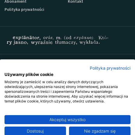
Abonament
Kontakt
Polityka prywatności
Zapisz się do newslettera Sprzedaz-24
Polityka prywatności
Używamy plików cookie
Możemy je zamieścić w celu analizy danych dotyczących
odwiedzających, ulepszenia naszej strony internetowej, pokazania
spersonalizowanych treści i zapewnienia Państwu wspaniałego
doświadczenia na stronie internetowej. Aby uzyskać więcej informacji na
temat plików cookie, których używamy, otwórz ustawienia.
Akceptuj wszystko
Copyright © 2009-2026 Wszystkie prawa zastrzeżone. Wydawnictwo
Explanator -
szkolenia i publikacje
.
Ta strona jest chroniona przez reCAPTCHA i obowiązują na niej
polityka
Dostosuj
Abonament już od 83 zł miesięcznie
Nie zgadzam się