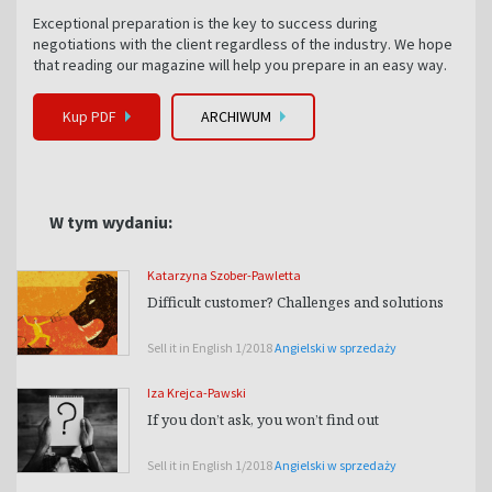
Exceptional preparation is the key to success during
negotiations with the client regardless of the industry. We hope
that reading our magazine will help you prepare in an easy way.
Kup PDF
ARCHIWUM
W tym wydaniu:
Katarzyna Szober-Pawletta
Difficult customer? Challenges and solutions
Sell it in English 1/2018
Angielski w sprzedaży
Iza Krejca-Pawski
If you don’t ask, you won’t find out
Sell it in English 1/2018
Angielski w sprzedaży