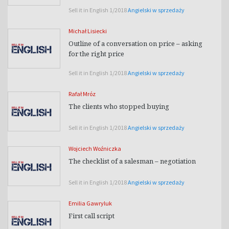
Sell it in English 1/2018
Angielski w sprzedaży
Michał Lisiecki
Outline of a conversation on price – asking
for the right price
Sell it in English 1/2018
Angielski w sprzedaży
Rafał Mróz
The clients who stopped buying
Sell it in English 1/2018
Angielski w sprzedaży
Wojciech Woźniczka
The checklist of a salesman – negotiation
Sell it in English 1/2018
Angielski w sprzedaży
Emilia Gawryluk
First call script