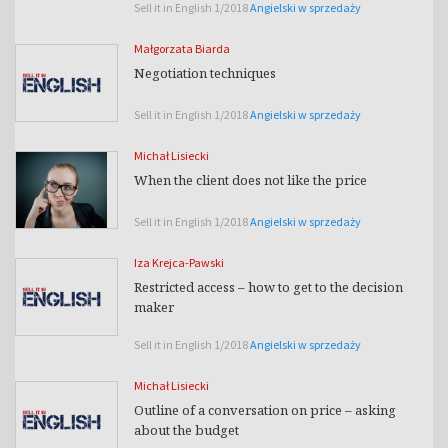
Sell it in English 1/2018
Angielski w sprzedaży
Małgorzata Biarda
Negotiation techniques
Sell it in English 1/2018
Angielski w sprzedaży
Michał Lisiecki
When the client does not like the price
Sell it in English 1/2018
Angielski w sprzedaży
Iza Krejca-Pawski
Restricted access – how to get to the decision
maker
Sell it in English 1/2018
Angielski w sprzedaży
Michał Lisiecki
Outline of a conversation on price – asking
about the budget