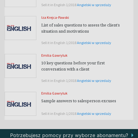
Sell it in English 1/2018
Angielski w sprzedaży
Iza Krejca-Pawski
List of sales questions to assess the client’s
situation and motivations
Sell it in English 1/2018
Angielski w sprzedaży
Emilia Gawryluk
10 key questions before your first
conversation with a client
Sell it in English 1/2018
Angielski w sprzedaży
Emilia Gawryluk
Sample answers to salesperson excuses
Sell it in English 1/2018
Angielski w sprzedaży
Potrzebujesz pomocy przy wyborze abonamentu?