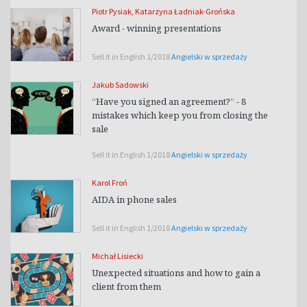
Piotr Pysiak
,
Katarzyna Ładniak-Grońska
Award - winning presentations
Sell it in English 1/2018
Angielski w sprzedaży
Jakub Sadowski
“Have you signed an agreement?” - 8
mistakes which keep you from closing the
sale
Sell it in English 1/2018
Angielski w sprzedaży
Karol Froń
AIDA in phone sales
Sell it in English 1/2018
Angielski w sprzedaży
Michał Lisiecki
Unexpected situations and how to gain a
client from them