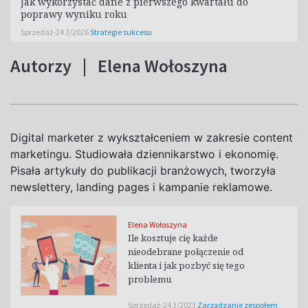
Jak wykorzystać dane z pierwszego kwartału do
poprawy wyniku roku
Sprzedaż-24 3/2026
Strategie sukcesu
Autorzy
|
Elena Wołoszyna
Digital marketer z wykształceniem w zakresie content
marketingu. Studiowała dziennikarstwo i ekonomię.
Pisała artykuły do publikacji branżowych, tworzyła
newslettery, landing pages i kampanie reklamowe.
Elena Wołoszyna
Ile kosztuje cię każde
nieodebrane połączenie od
klienta i jak pozbyć się tego
problemu
Sprzedaż-24 3/2023
Zarządzanie zespołem