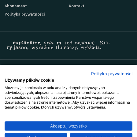
Abonament
Kontakt
Polityka prywatności
Zapisz się do newslettera Sprzedaz-24
Polityka prywatności
Używamy plików cookie
Możemy je zamieścić w celu analizy danych dotyczących
odwiedzających, ulepszenia naszej strony internetowej, pokazania
spersonalizowanych treści i zapewnienia Państwu wspaniałego
doświadczenia na stronie internetowej. Aby uzyskać więcej informacji na
temat plików cookie, których używamy, otwórz ustawienia.
Akceptuj wszystko
Copyright © 2009-2026 Wszystkie prawa zastrzeżone. Wydawnictwo
Explanator -
szkolenia i publikacje
.