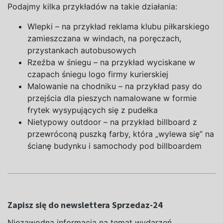
Podajmy kilka przykładów na
takie działania:
Wlepki – na
przykład reklama klubu piłkarskiego
zamieszczana
w
windach, na
poręczach,
przystankach autobusowych
Rzeźba
w
śniegu – na
przykład wyciskane
w
czapach śniegu logo firmy kurierskiej
Malowanie na
chodniku – na
przykład pasy do
przejścia dla pieszych namalowane
w
formie
frytek wysypujących się
z
pudełka
Nietypowy outdoor – na
przykład billboard
z
przewróconą puszką farby, która „wylewa się” na
ścianę budynku
i
samochody pod billboardem
Zapisz się do newslettera Sprzedaz-24
Niezawodna informacja na temat wydarzeń