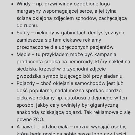
Windy – np. drzwi windy ozdobione logo
margaryny wspomagającej serce,
a
jej tylna
ściana oklejona zdjęciem schodów, zachęcająca
do ruchu.
Sufity – niekiedy
w
gabinetach dentystycznych
zamieszcza się tam ciekawe reklamy
przeznaczone dla udręczonych pacjentów.
Meble – tu przykładem może być kampania
producenta środka na
hemoroidy, który nakleił na
siedziska krzeseł
w
przychodni zdjęcie
gwoździka symbolizującego ból przy siadaniu.
Pojazdy – choć oklejanie samochodów jest już
dość popularne, nadal można spotkać bardzo
ciekawe reklamy np. autobusu oklejonego
w
ten
sposób, jakby cały owinięty był gigantyczną
anakondą ściskającą pojazd. Tak reklamowało się
pewne ZOO.
A
nawet... ludzkie ciała – można wynająć osoby,
które będą nosić na
sobie nasze logo czy treści