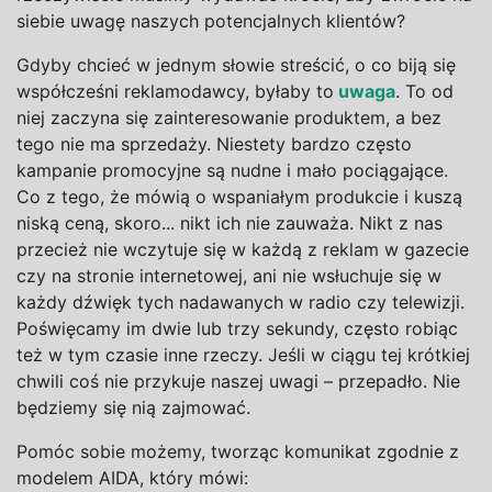
siebie uwagę naszych potencjalnych klientów?
Gdyby chcieć w
jednym słowie streścić, o
co biją się
współcześni reklamodawcy, byłaby to
uwaga
. To od
niej zaczyna się zainteresowanie produktem, a
bez
tego nie ma sprzedaży. Niestety bardzo często
kampanie promocyjne są nudne i
mało pociągające.
Co z
tego, że mówią o
wspaniałym produkcie i
kuszą
niską ceną, skoro... nikt ich nie zauważa. Nikt z
nas
przecież nie wczytuje się w
każdą z
reklam w
gazecie
czy na
stronie internetowej, ani nie wsłuchuje się w
każdy dźwięk tych nadawanych w
radio czy telewizji.
Poświęcamy im dwie lub trzy sekundy, często robiąc
też w
tym czasie inne rzeczy. Jeśli w
ciągu tej krótkiej
chwili coś nie przykuje naszej uwagi – przepadło. Nie
będziemy się nią zajmować.
Pomóc sobie możemy, tworząc komunikat zgodnie z
modelem AIDA, który mówi: