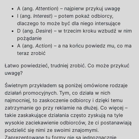
A
(ang.
Attention
) – najpierw przykuj uwagę
I
(ang.
Interest
) – potem pokaż odbiorcy,
dlaczego to może być dla niego intersujące
D (ang.
Desire
) –
w
trzecim kroku wzbudź
w
nim
pożądanie
A
(ang.
Action
) –
a
na
końcu powiedz mu, co ma
teraz zrobić
Łatwo powiedzieć, trudniej zrobić. Co może przykuć
uwagę?
Świetnym przykładem są poniżej omówione rodzaje
działań promocyjnych. Tym, co działa w
nich
najmocniej, to zaskoczenie odbiorcy i
dzięki temu
zatrzymanie go przy reklamie na
dłużej. Co więcej –
takie zaskakujące działania często zyskują na
tyle
wysokie zaciekawienie odbiorców, że ci postanawiają
podzielić się nimi ze swoimi znajomymi.
Zaprezentowane tu formy nie są jednoznacznie