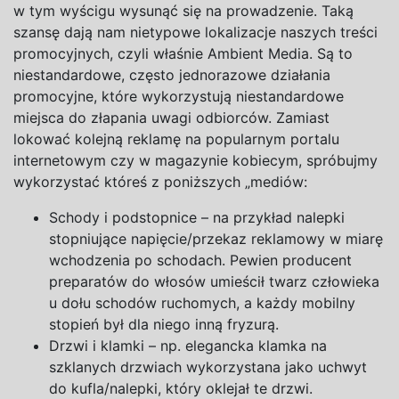
w
tym wyścigu wysunąć się na
prowadzenie. Taką
szansę dają nam nietypowe lokalizacje naszych treści
promocyjnych, czyli właśnie Ambient Media. Są to
niestandardowe, często jednorazowe działania
promocyjne, które wykorzystują niestandardowe
miejsca do złapania uwagi odbiorców. Zamiast
lokować kolejną reklamę na
popularnym portalu
internetowym czy w
magazynie kobiecym, spróbujmy
wykorzystać któreś z
poniższych „mediów:
Schody
i
podstopnice – na
przykład nalepki
stopniujące napięcie/przekaz reklamowy
w
miarę
wchodzenia po schodach. Pewien producent
preparatów do włosów umieścił twarz człowieka
u
dołu schodów ruchomych,
a
każdy mobilny
stopień był dla niego inną fryzurą.
Drzwi
i
klamki – np. elegancka klamka na
szklanych drzwiach wykorzystana jako uchwyt
do kufla/nalepki, który oklejał te drzwi.