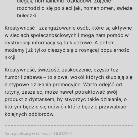
ulegają normalnemu rozkładowi. Zdjęcie
rozchodziło się po sieci jak, nomen omen, świeże
bułeczki.
Kreatywność i
zaangażowanie osób, które są aktywne
w
sieciach społecznościowych i
mogą nam pomóc w
dystrybucji informacji są tu kluczowe. A
potem...
możemy już tylko cieszyć się z
rosnącej popularności
akcji.
Kreatywność, świeżość, zaskoczenie, często też
humor i
zabawa – to słowa, wokół których skupiają się
nietypowe działania promocyjne. Warto odejść od
rutyny, zaszaleć, może nawet potraktować swój
produkt z
dystansem, by stworzyć takie działanie, o
którym będzie się mówić i
które będzie przywabiać
kolejnych odbiorców.
Data publikacji w serwisie: 16.04.2025