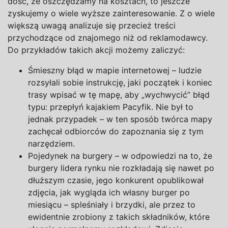
dość, że oszczędzamy na
kosztach, to jeszcze
zyskujemy o
wiele wyższe zainteresowanie. Z
o wiele
większą uwagą analizuje się przecież treści
przychodzące od znajomego niż od reklamodawcy.
Do przykładów takich akcji możemy zaliczyć:
Śmieszny błąd
w
mapie internetowej – ludzie
rozsyłali sobie instrukcję, jaki początek
i
koniec
trasy wpisać
w
tę mapę, aby „wychwycić” błąd
typu: przepłyń kajakiem Pacyfik. Nie był to
jednak przypadek –
w
ten sposób twórca mapy
zachęcał odbiorców do zapoznania się
z
tym
narzędziem.
Pojedynek na
burgery –
w
odpowiedzi na
to, że
burgery lidera rynku nie rozkładają się nawet po
dłuższym czasie, jego konkurent opublikował
zdjęcia, jak wygląda ich własny burger po
miesiącu – spleśniały
i
brzydki, ale przez to
ewidentnie zrobiony
z
takich składników, które