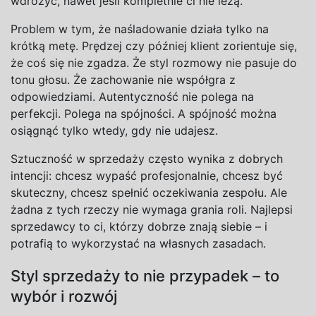
wdrożyć, nawet jeśli kompletnie ci nie leżą.
Problem w
tym, że naśladowanie działa tylko na
krótką metę. Prędzej czy później klient zorientuje się,
że coś się nie zgadza. Że styl rozmowy nie pasuje do
tonu głosu. Że zachowanie nie współgra z
odpowiedziami. Autentyczność nie polega na
perfekcji. Polega na
spójności. A
spójność można
osiągnąć tylko wtedy, gdy nie udajesz.
Sztuczność w
sprzedaży często wynika z
dobrych
intencji: chcesz wypaść profesjonalnie, chcesz być
skuteczny, chcesz spełnić oczekiwania zespołu. Ale
żadna z
tych rzeczy nie wymaga grania roli. Najlepsi
sprzedawcy to ci, którzy dobrze znają siebie – i
potrafią to wykorzystać na
własnych zasadach.
Styl sprzedaży to nie przypadek – to
wybór i
rozwój