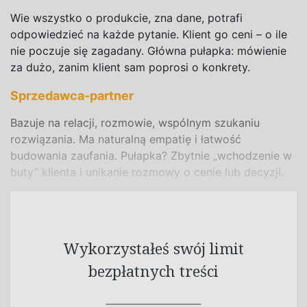
Wie wszystko o
produkcie, zna dane, potrafi
odpowiedzieć na
każde pytanie. Klient go ceni – o
ile
nie poczuje się zagadany. Główna pułapka: mówienie
za dużo, zanim klient sam poprosi o
konkrety.
Sprzedawca-partner
Bazuje na
relacji, rozmowie, wspólnym szukaniu
rozwiązania. Ma naturalną empatię i
łatwość
budowania zaufania. Pułapka? Zbytnie „wchodzenie w
buty” klienta i
unikanie rozmowy o
cenie lub decyzji.
Wykorzystałeś swój limit
bezpłatnych treści