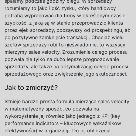
spalamy podczas godziny biegu. W
sprzedaży
rozumiemy to jako ilość zysku, który handlowcy
potrafią wypracować dla firmy w
określonym czasie;
szybkość, z
jaką są w
stanie przeprowadzić klienta
przez ejek sprzedaży, począwszy od
prospektingu
, aż
po pozytywne zamknięcie transakcji. Chociaż wielu
szefów sprzedaży robi to nieświadomie, to wszyscy
mierzymy
sales velocity
. Zrozumienie całego procesu
pozwala nie tylko na dużo lepsze prognozowanie
sprzedaży, ale także na optymalizację całego procesu
sprzedażowego oraz zwiększenie jego skuteczności.
Jak to zmierzyć?
Istnieje bardzo prosta formuła mierząca
sales velocity
w matematyczny sposób, co pozwala na
wykorzystanie jej również jako jednego z KPI (
key
performance indicators
– kluczowych wskaźników
efektywności) w organizacji. Do jej obliczenia