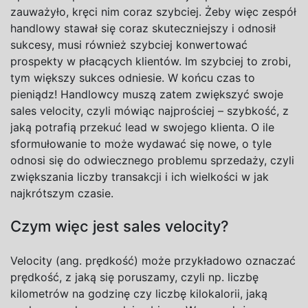
zauważyło, kręci nim coraz szybciej. Żeby więc zespół
handlowy stawał się coraz skuteczniejszy i
odnosił
sukcesy, musi również szybciej konwertować
prospekty w
płacących klientów. Im szybciej to zrobi,
tym większy sukces odniesie. W
końcu czas to
pieniądz! Handlowcy muszą zatem zwiększyć swoje
sales velocity
, czyli mówiąc najprościej – szybkość, z
jaką potrafią przekuć
lead
w
swojego klienta. O
ile
sformułowanie to może wydawać się nowe, o
tyle
odnosi się do odwiecznego problemu sprzedaży, czyli
zwiększania liczby transakcji i
ich wielkości w
jak
najkrótszym czasie.
Czym więc jest sales velocity
?
Velocity
(ang. prędkość) może przykładowo oznaczać
prędkość, z
jaką się poruszamy, czyli np. liczbę
kilometrów na
godzinę czy liczbę kilokalorii, jaką