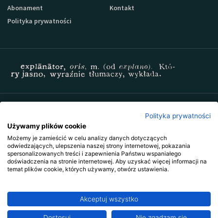
Abonament
Kontakt
Polityka prywatności
Zapisz się do newslettera Sprzedaz-24
Polityka prywatności
Używamy plików cookie
Możemy je zamieścić w celu analizy danych dotyczących
odwiedzających, ulepszenia naszej strony internetowej, pokazania
spersonalizowanych treści i zapewnienia Państwu wspaniałego
doświadczenia na stronie internetowej. Aby uzyskać więcej informacji na
temat plików cookie, których używamy, otwórz ustawienia.
Akceptuj wszystko
Copyright © 2009-2026 Wszystkie prawa zastrzeżone. Wydawnictwo
Explanator -
szkolenia i publikacje
.
Ta strona jest chroniona przez reCAPTCHA i obowiązują na niej
polityka
Dostosuj
Abonament już od 83 zł miesięcznie
Nie zgadzam się