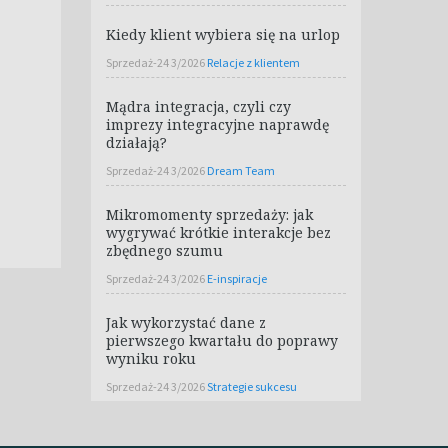
Kiedy klient wybiera się na urlop
Sprzedaż-24 3/2026
Relacje z klientem
Mądra integracja, czyli czy
imprezy integracyjne naprawdę
działają?
Sprzedaż-24 3/2026
Dream Team
Mikromomenty sprzedaży: jak
wygrywać krótkie interakcje bez
zbędnego szumu
Sprzedaż-24 3/2026
E-inspiracje
Jak wykorzystać dane z
pierwszego kwartału do poprawy
wyniku roku
Sprzedaż-24 3/2026
Strategie sukcesu