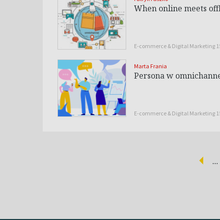
When online meets off
E-commerce & Digital Marketing 
Marta Frania
Persona w omnichannel
E-commerce & Digital Marketing 
...