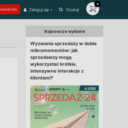
0
enumerata
Zaloguj się
Szukaj
Najnowsze wydanie
Wyzwania sprzedaży w dobie
mikromomentów: jak
sprzedawcy mogą
wykorzystać krótkie,
intensywne interakcje z
klientami?