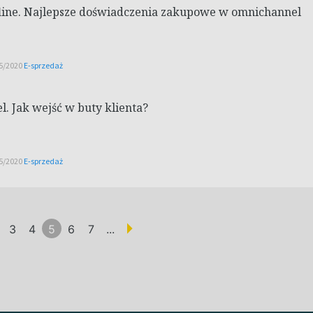
line. Najlepsze doświadczenia zakupowe w omnichannel
15/2020
E-sprzedaż
. Jak wejść w buty klienta?
15/2020
E-sprzedaż
3
4
5
6
7
...
(aktualna)