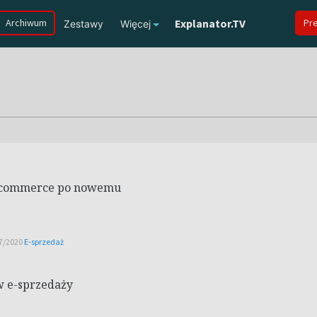
Archiwum
Explanator.TV
Pr
Zestawy
Więcej
al commerce po nowemu
17/2020
E-sprzedaż
w e-sprzedaży