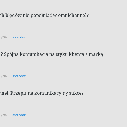
kich błędów nie popełniać w omnichannel?
15/2020
E-sprzedaż
j? Spójna komunikacja na styku klienta z marką
15/2020
E-sprzedaż
nel. Przepis na komunikacyjny sukces
15/2020
E-sprzedaż