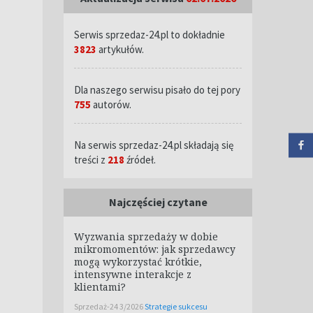
Serwis sprzedaz-24.pl to dokładnie
3823
artykułów.
Dla naszego serwisu pisało do tej pory
755
autorów.
Na serwis sprzedaz-24.pl składają się
treści z
218
źródeł.
Najczęściej czytane
Wyzwania sprzedaży w dobie
mikromomentów: jak sprzedawcy
mogą wykorzystać krótkie,
intensywne interakcje z
klientami?
Sprzedaż-24 3/2026
Strategie sukcesu