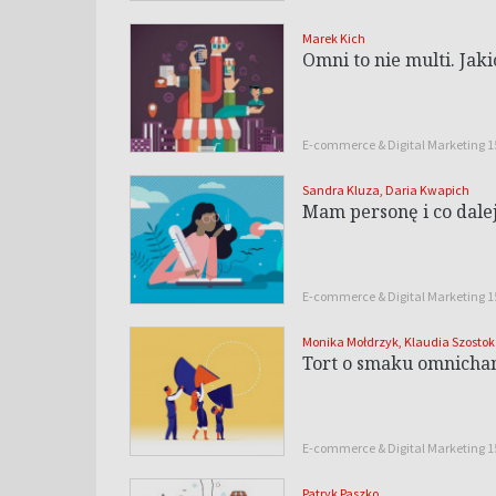
Marek Kich
Omni to nie multi. Ja
E-commerce & Digital Marketing 
Sandra Kluza
,
Daria Kwapich
Mam personę i co dale
E-commerce & Digital Marketing 
Monika Mołdrzyk
,
Klaudia Szostok
Tort o smaku omnichan
E-commerce & Digital Marketing 
Patryk Paszko