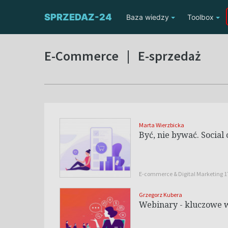
SPRZEDAZ-24
Baza wiedzy
Toolbox
E-Commerce
|
E-sprzedaż
Marta Wierzbicka
Być, nie bywać. Soci
E-commerce & Digital Marketing 
Grzegorz Kubera
Webinary - kluczowe 