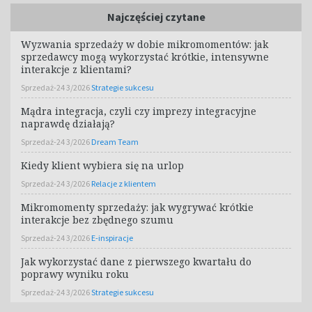
Najczęściej czytane
Wyzwania sprzedaży w dobie mikromomentów: jak
sprzedawcy mogą wykorzystać krótkie, intensywne
interakcje z klientami?
Sprzedaż-24 3/2026
Strategie sukcesu
Mądra integracja, czyli czy imprezy integracyjne
naprawdę działają?
Sprzedaż-24 3/2026
Dream Team
Kiedy klient wybiera się na urlop
Sprzedaż-24 3/2026
Relacje z klientem
Mikromomenty sprzedaży: jak wygrywać krótkie
interakcje bez zbędnego szumu
Sprzedaż-24 3/2026
E-inspiracje
Jak wykorzystać dane z pierwszego kwartału do
poprawy wyniku roku
Sprzedaż-24 3/2026
Strategie sukcesu