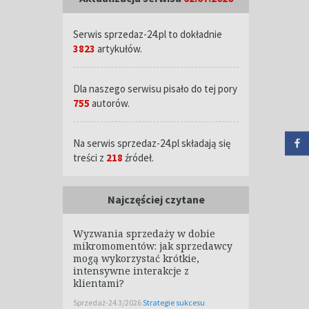
Serwis sprzedaz-24.pl to dokładnie
3823
artykułów.
Dla naszego serwisu pisało do tej pory
755
autorów.
Na serwis sprzedaz-24.pl składają się
treści z
218
źródeł.
Najczęściej czytane
Wyzwania sprzedaży w dobie
mikromomentów: jak sprzedawcy
mogą wykorzystać krótkie,
intensywne interakcje z
klientami?
Sprzedaż-24 3/2026
Strategie sukcesu