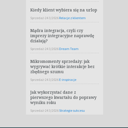
Kiedy klient wybiera się na urlop
Sprzedaż-24 3/2026
Relacje z klientem
Mądra integracja, czyli czy
imprezy integracyjne naprawdę
działają?
Sprzedaż-24 3/2026
Dream Team
Mikromomenty sprzedaży: jak
wygrywać krótkie interakcje bez
zbędnego szumu
Sprzedaż-24 3/2026
E-inspiracje
Jak wykorzystać dane z
pierwszego kwartału do poprawy
wyniku roku
Sprzedaż-24 3/2026
Strategie sukcesu