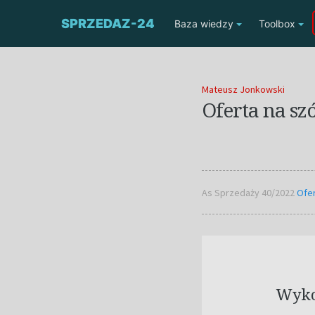
SPRZEDAZ-24
Baza wiedzy
Toolbox
Mateusz Jonkowski
Oferta na sz
As Sprzedaży 40/2022
Ofer
Wykor