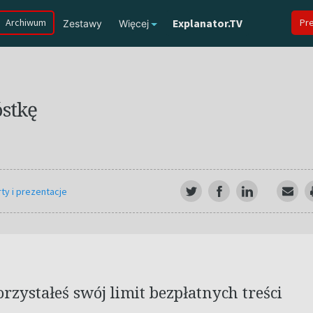
Archiwum
Explanator.TV
Pr
Zestawy
Więcej
óstkę
ty i prezentacje
zystałeś swój limit bezpłatnych treści