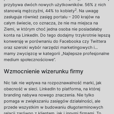
przybywa dwóch nowych użytkowników. 56% z nich
2
stanowią mężczyźni, 44% to kobiety
. Na uwagę
zasługuje również zasięg portalu – 200 krajów na
całym świecie, co oznacza, że nie ma miejsca na
Ziemi, w którym choć jedna osoba nie posiadałaby
konta na LinkedIn. Do tego dodajmy trzykrotnie lepszą
konwersję w porównaniu do Facebooka czy Twittera
oraz szeroki wybór narzędzi marketingowych i...
mamy zwycięzcę w kategorii „Najlepsze profesjonalne
medium społecznościowe”.
Wzmocnienie wizerunku firmy
Nic tak nie wpływa na rozpoznawalność marki, jak
obecność w sieci. LinkedIn to platforma, na której
branding nabywa nowego znaczenia. Nie tylko
pomaga w zwiększaniu zasięgów działalności, ale
przede wszystkim w budowaniu długoterminowych
relacji zarówno z klientem, jak i innymi firmami. To