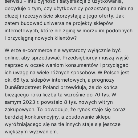
serwisu – intuicyjność i
satysfakcja z
użytkowania,
decyduje o
tym, czy użytkownicy pozostaną na nim na
dłużej i
rzeczywiście skorzystają z
jego oferty. Jak
zatem budować uniwersalne projekty sklepów
internetowych, które nie zginą w
morzu im podobnych
i
przyciągną nowych klientów?
W erze e-commerce nie wystarczy wyłącznie być
online, aby sprzedawać. Przedsiębiorcy muszą wyjść
naprzeciw oczekiwaniom konsumentów i
przyciągać
ich uwagę na wiele różnych sposobów. W
Polsce jest
ok. 66 tys. sklepów internetowych, a
prognozy
Dun&Bradstreet Poland przewidują, że do końca
bieżącego roku liczba ta wzrośnie do 70 tys. W
samym 2023 r. powstało 8 tys. nowych witryn
zakupowych. To powoduje, że rynek staje się coraz
bardziej konkurencyjny, a
zbudowanie sklepu
wyróżniającego się na tle innych staje się jeszcze
większym wyzwaniem.