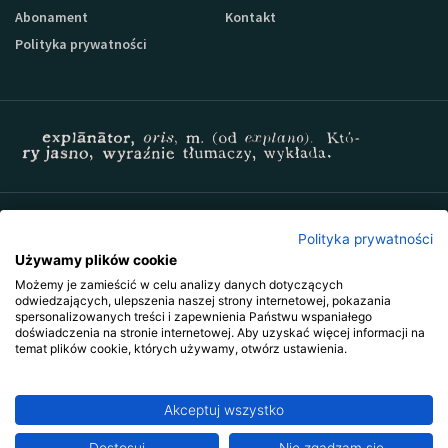
Abonament
Kontakt
Polityka prywatności
Zapisz się do newslettera Sprzedaz-24
Polityka prywatności
Używamy plików cookie
Możemy je zamieścić w celu analizy danych dotyczących
odwiedzających, ulepszenia naszej strony internetowej, pokazania
spersonalizowanych treści i zapewnienia Państwu wspaniałego
doświadczenia na stronie internetowej. Aby uzyskać więcej informacji na
temat plików cookie, których używamy, otwórz ustawienia.
Akceptuj wszystko
Copyright © 2009-2026 Wszystkie prawa zastrzeżone. Wydawnictwo
Explanator -
szkolenia i publikacje
.
Ta strona jest chroniona przez reCAPTCHA i obowiązują na niej
polityka