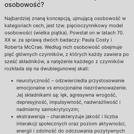
osobowość?
Najbardziej znaną koncepcją, ujmującą osobowość w
kategoriach cech, jest tzw. pięcioczynnikowy model
osobowości (wielka piątka). Powstał on w latach 70.
XX w. za sprawą dwóch badaczy: Paula Costy i
Roberta McCrae. Według nich osobowość obejmuje
pięć głównych czynników, z których każdy zawiera po
sześć składników, a natężenie każdego z czynników
rozkłada się na dwubiegunowej skali:
neurotyczność
– odzwierciedla przystosowanie
emocjonalne
vs
emocjonalne niezrównoważenie.
Jej składnikami są: lęk, agresywna wrogość,
depresyjność, impulsywność, nadwrażliwość
i
nadmierny samokrytycyzm;
ekstrawersja
– charakteryzuje jakość
i
liczba
interakcji społecznych oraz poziom aktywności,
energii
i
zdolność do odczuwania pozytywnych