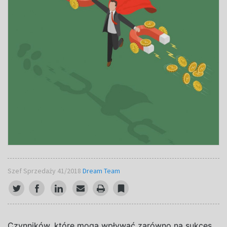
Szef Sprzedaży 41/2018
Dream Team
C
zynników, które mogą wpływać zarówno na sukces