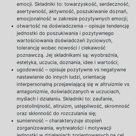
emocji. Składniki to: towarzyskość, serdeczność,
asertywność, aktywność, poszukiwanie doznań,
emocjonalność
w
zakresie pozytywnych emocji;
otwartość na
doświadczenia
– opisuje tendencję
jednostki do poszukiwania
i
pozytywnego
wartościowania doświadczeń życiowych,
tolerancję wobec nowości
i
ciekawość
poznawczą. Jej składnikami są: wyobraźnia,
estetyka, uczucia, doznania, idee
i
wartości;
ugodowość
– opisuje pozytywne
vs
negatywne
nastawienie do innych ludzi, orientację
interpersonalną przejawiającą się
w
altruizmie
vs
antagonizmie, doświadczanych
w
uczuciach,
myślach
i
działaniu. Składniki to: zaufanie,
prostolinijność, altruizm, ustępliwość, skromność
oraz skłonność do rozczulania się;
sumienność
– charakteryzuje stopień
zorganizowania, wytrwałości
i
motywacji
jednostki
w
działaniach zorientowanych na cel,