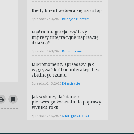
Kiedy klient wybiera się na urlop
Sprzedaż-24 3/2026
Relacje z klientem
Mądra integracja, czyli czy
imprezy integracyjne naprawdę
działają?
Sprzedaż-24 3/2026
Dream Team
Mikromomenty sprzedaży: jak
wygrywać krótkie interakcje bez
zbędnego szumu
Sprzedaż-24 3/2026
E-inspiracje
Jak wykorzystać dane z
pierwszego kwartału do poprawy
wyniku roku
Sprzedaż-24 3/2026
Strategie sukcesu