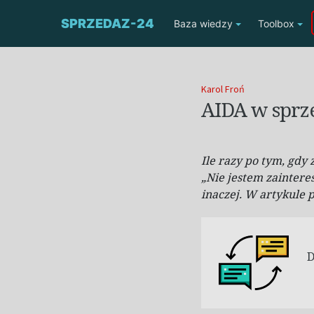
SPRZEDAZ-24
Baza wiedzy
Toolbox
Karol Froń
AIDA w sprze
Ile razy po tym, gdy
„Nie jestem zaintere
inaczej. W artykule p
D