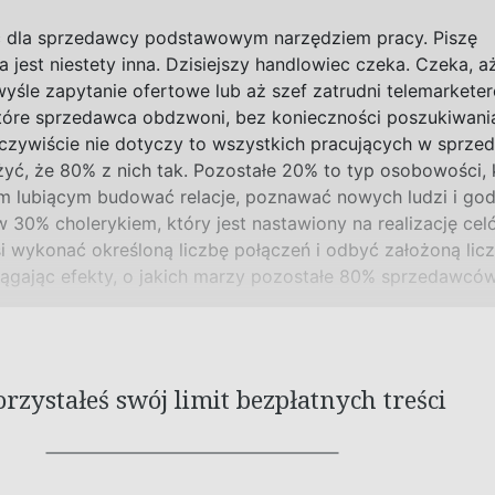
ć dla sprzedawcy podstawowym narzędziem pracy. Piszę
 jest niestety inna. Dzisiejszy handlowiec czeka. Czeka, aż
yśle zapytanie ofertowe lub aż szef zatrudni telemarkete
tóre sprzedawca obdzwoni, bez konieczności poszukiwani
czywiście nie dotyczy to wszystkich pracujących w sprzed
yć, że 80% z nich tak. Pozostałe 20% to typ osobowości, 
em lubiącym budować relacje, poznawać nowych ludzi i go
 w 30% cholerykiem, który jest nastawiony na realizację celó
i wykonać określoną liczbę połączeń i odbyć założoną lic
osiągając efekty, o jakich marzy pozostałe 80% sprzedawców
zystałeś swój limit bezpłatnych treści