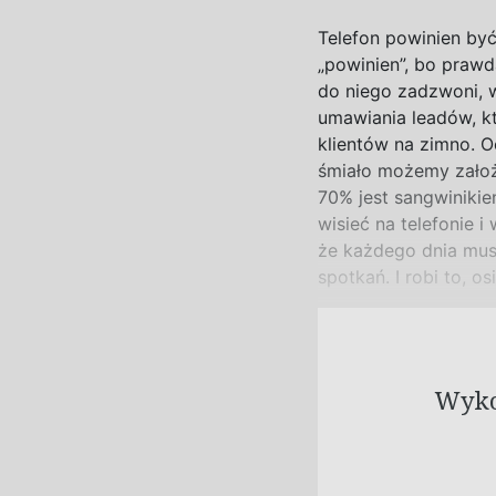
Telefon powinien by
„powinien”, bo prawda
do niego zadzwoni, w
umawiania leadów, k
klientów na zimno. O
śmiało możemy założ
70% jest sangwiniki
wisieć na telefonie i
że każdego dnia mus
spotkań. I robi to, 
Wykor