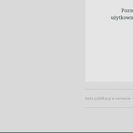
Pozo
użytkowni
Data publikacji w serwisie: