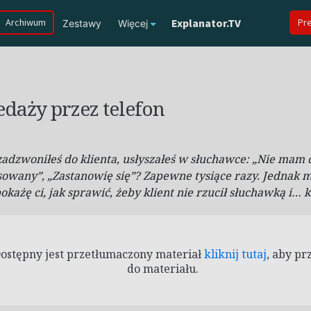
Archiwum
Explanator.TV
Pr
Zestawy
Więcej
daży przez telefon
 zadzwoniłeś do klienta, usłyszałeś w słuchawce: „Nie mam 
sowany”, „Zastanowię się”? Zapewne tysiące razy. Jednak 
okażę ci, jak sprawić, żeby klient nie rzucił słuchawką i… k
ostępny jest przetłumaczony materiał
kliknij tutaj
, aby pr
do materiału.