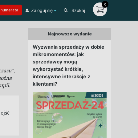
0
enumerata
Zaloguj się
Szukaj
Najnowsze wydanie
Wyzwania sprzedaży w dobie
mikromomentów: jak
sprzedawcy mogą
wykorzystać krótkie,
czasu”,
intensywne interakcje z
można
klientami?
upił.
zejść