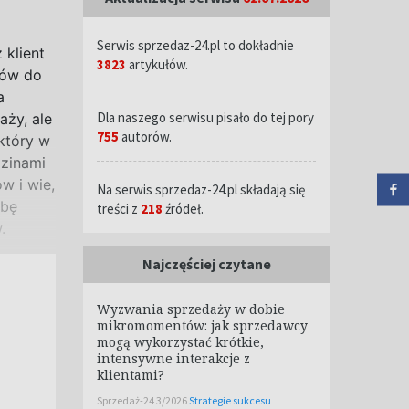
Serwis sprzedaz-24.pl to dokładnie
 klient
3823
artykułów.
rów do
a
Dla naszego serwisu pisało do tej pory
aży, ale
755
autorów.
który w
dzinami
w i wie,
Na serwis sprzedaz-24.pl składają się
zbę
treści z
218
źródeł.
.
Najczęściej czytane
Wyzwania sprzedaży w dobie
mikromomentów: jak sprzedawcy
mogą wykorzystać krótkie,
intensywne interakcje z
klientami?
Sprzedaż-24 3/2026
Strategie sukcesu