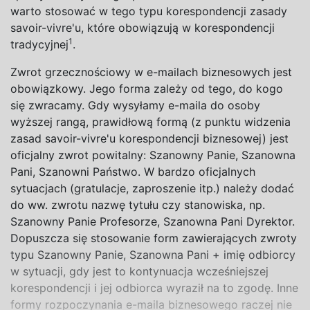
warto stosować w tego typu korespondencji zasady
savoir-vivre'u, które obowiązują w korespondencji
1
tradycyjnej
.
Zwrot grzecznościowy w e-mailach biznesowych jest
obowiązkowy. Jego forma zależy od tego, do kogo
się zwracamy. Gdy wysyłamy e-maila do osoby
wyższej rangą, prawidłową formą (z punktu widzenia
zasad savoir-vivre'u korespondencji biznesowej) jest
oficjalny zwrot powitalny:
Szanowny Panie
,
Szanowna
Pani
,
Szanowni Państwo.
W bardzo oficjalnych
sytuacjach (gratulacje, zaproszenie itp.) należy dodać
do ww. zwrotu nazwę tytułu czy stanowiska, np.
Szanowny Panie Profesorze
,
Szanowna Pani Dyrektor
.
Dopuszcza się stosowanie form zawierających zwroty
typu
Szanowny Panie
,
Szanowna Pani
+
imię odbiorcy
w sytuacji, gdy jest to kontynuacja wcześniejszej
korespondencji i jej odbiorca wyraził na to zgodę. Inne
formy rozpoczynania e-maila biznesowego raczej nie