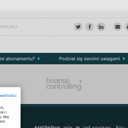
 06.07.2023
rze abonamentu?
Podziel się swoimi uwagami
ywatności
ch,
ści i
j. Aby
wórz