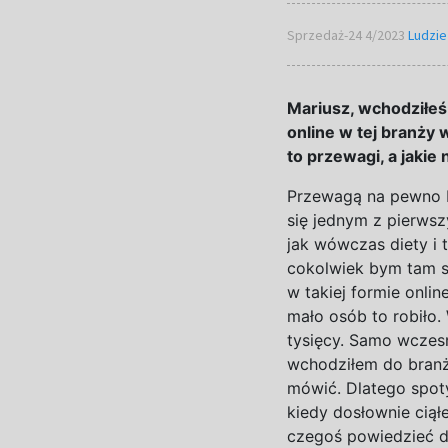
Sprzedaż-24 4/2023
Ludzie
Mariusz, wchodziłe
online
w
tej branży
to przewagi,
a
jakie
P
rzewagą na
pewno b
się jednym z
pierwsz
jak wówczas diety i
cokolwiek bym tam s
w
takiej formie onli
mało osób to robiło.
tysięcy. Samo wczes
wchodziłem do branży
mówić. Dlatego spot
kiedy dosłownie ciął
czegoś powiedzieć dł