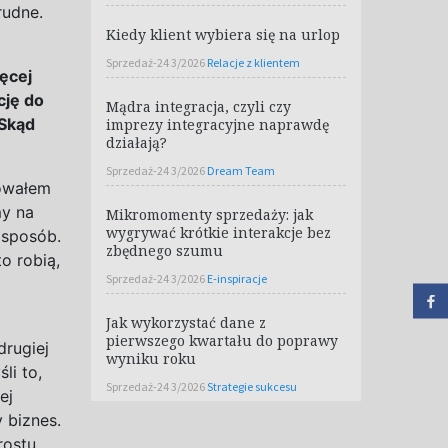
rudne.
Kiedy klient wybiera się na urlop
Sprzedaż-24 3/2026
Relacje z klientem
ięcej
cję do
Mądra integracja, czyli czy
 Skąd
imprezy integracyjne naprawdę
działają?
Sprzedaż-24 3/2026
Dream Team
sowałem
my na
Mikromomenty sprzedaży: jak
wygrywać krótkie interakcje bez
 sposób.
zbędnego szumu
o robią,
Sprzedaż-24 3/2026
E-inspiracje
Jak wykorzystać dane z
pierwszego kwartału do poprawy
drugiej
wyniku roku
li to,
Sprzedaż-24 3/2026
Strategie sukcesu
ej
 biznes.
rostu