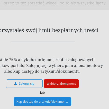
 i
przez to też sprzedać więcej, bo to się wszystko łączy.
zystałeś swój limit bezpłatnych treści
stałe 75% artykułu dostępne jest dla zalogowanych
ków portalu. Zaloguj się, wybierz plan abonamentowy
albo kup dostęp do artykułu/dokumentu.
Zaloguj się
Wybierz abonament
lub
Kup dostęp do artykułu/dokumentu