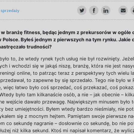
 sprzedaży
ś
w
branżę fitness, będąc jednym
z
prekursorów
w
ogóle 
w
Polsce. Byłeś jednym
z
pierwszych na tym rynku. Jakie d
 nastręczało trudności?
yło to, że wtedy rynek tych usług nie był rozwinięty. Jeżeli
ych i
wchodzi się w
jakąś niszę, branżę, która nie jest nasy
treningi online, to patrząc teraz z
perspektywy tych wielu la
przedawał, to zapewne by się sprzedało. Tego nie było w
ne, więc łatwo było coś sprzedać, coś przekazać, coś pokaz
 Wtedy było tam kilkanaście osób, a
nie – jak obecnie – kilk
ne wejście dawało przewagę. Największym minusem było t
 bez umiejętności. Byłem wtedy bardzo nieśmiały, nie pot
ykałem się z
mocnym hejtem. Pamiętam swoje pierwsze nag
em co sekundę nagranie – dosłownie co sekundę, bo nie po
użej niż kilka sekund. Ktoś mi napisał komentarz, że wylic