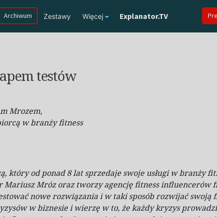
Archiwum
Explanator.TV
Pr
Zestawy
Więcej
tapem testów
em Mrozem,
biorcą
w
branży fitness
ą, który od ponad 8 lat sprzedaje swoje usługi w
branży fit
Mariusz Mróz oraz tworzy agencję fitness influencerów fit
estować nowe rozwiązania i
w taki sposób rozwijać swoją 
ryzysów w
biznesie i
wierzę w
to, że każdy kryzys prowadzi