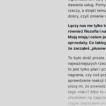
dawania usług. Pomyś
rzeczy, a
dzięki temu
dobry, czyli zmianie 
Łączy nas nie tylko 
również filozofia
i
na
Moją misją
i
celem j
sprzedaży. Co takie
że zacząłeś „pluso
T
o było dość proste. 
najważniejszych rzec
to jest tylko plan i
pr
nagranie, czy coś pr
sprawdzenie reakcji l
piszą mi, że powiedz
tego «tak»? Albo to w
chodziłem na
zajęcia
ciągle ulepszałem po 