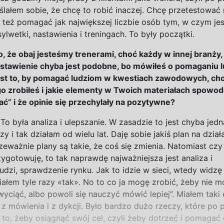
lałem sobie, że chcę to robić inaczej. Chcę przetestować
 też pomagać jak największej liczbie osób tym, w
czym je
sylwetki, nastawienia i
treningach. To były początki.
to, że obaj jesteśmy trenerami, choć każdy
w
innej branży,
stawienie chyba jest podobne, bo mówiłeś
o
pomaganiu l
est to, by pomagać ludziom
w
kwestiach zawodowych, cho
go zrobiłeś
i
jakie elementy
w
Twoich materiałach spowod
wać”
i
że opinie się przechylały na pozytywne?
To była analiza i
ulepszanie. W
zasadzie to jest chyba jedn
zy i
tak działam od wielu lat. Daję sobie jakiś plan na
działa
zeważnie plany są takie, że coś się zmienia. Natomiast czy
zygotowuję, to tak naprawdę najważniejsza jest analiza i
udzi, sprawdzenie rynku. Jak to idzie w
sieci, wtedy widzę
iałem tyle razy «tak». No to co ja mogę zrobić, żeby nie 
yciąć, albo powoli się nauczyć mówić lepiej”. Miałem taki 
 z
mówienia i
z dykcji. Było bardzo dużo rzeczy, które po 
to, żeby osiągnąć swój cel, czyli żeby dotrzeć i
pomagać 