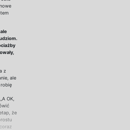
 nowe
stem
 ale
udziom.
ciażby
owały,
a z
nie, ale
 robię
 „A
OK,
mówić
etap, że
prostu
coraz