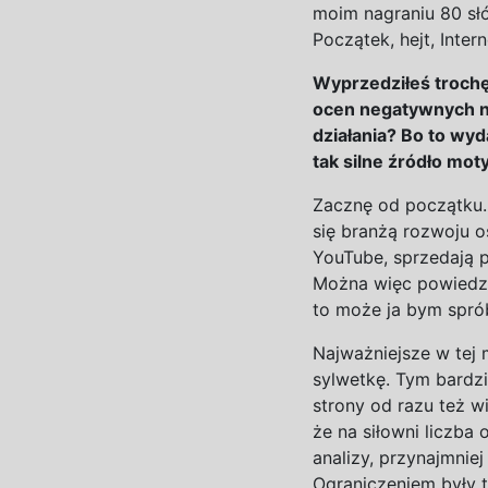
moim nagraniu 8
0
sł
Początek, hejt, Inter
Wyprzedziłeś troch
ocen negatywnych n
działania? Bo to wy
tak silne źródło mot
Z
acznę od początku.
się branżą rozwoju o
You­Tube, sprzedają 
Można więc powiedzie
to może ja bym spró
Najważniejsze w
tej
sylwetkę. Tym bardzi
strony od razu też w
że na
siłowni liczba
analizy, przynajmniej
Ograniczeniem były t