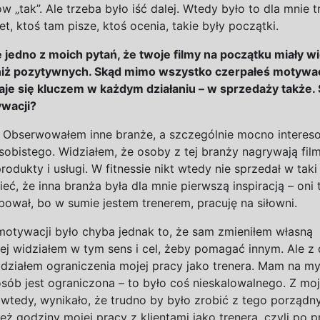
ów „tak”. Ale trzeba było iść dalej. Wtedy było to dla mnie t
net, ktoś tam pisze, ktoś ocenia, takie były początki.
ę jedno
z
moich pytań, że twoje filmy na początku miały w
iż pozytywnych. Skąd mimo wszystko czerpałeś motywa
daje się kluczem
w
każdym działaniu –
w
sprzedaży także.
ywacji?
 Obserwowałem inne branże, a
szczególnie mocno intere
sobistego. Widziałem, że osoby z
tej branży nagrywają fil
produkty i
usługi. W
fitnessie nikt wtedy nie sprzedał w
taki
ć, że inna branża była dla mnie pierwszą inspiracją – oni t
bował, bo w
sumie jestem trenerem, pracuję na
siłowni.
 motywacji było chyba jednak to, że sam zmieniłem własną
ej widziałem w
tym sens i
cel, żeby pomagać innym. Ale z
idziałem ograniczenia mojej pracy jako trenera. Mam na
myś
 osób jest ograniczona – to było coś nieskalowalnego. Z
moj
 wtedy, wynikało, że trudno by było zrobić z
tego porządny
eż godziny mojej pracy z
klientami jako trenera, czyli po p