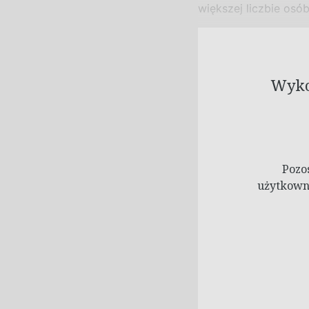
większej liczbie osób
Wykor
Pozo
użytkowni