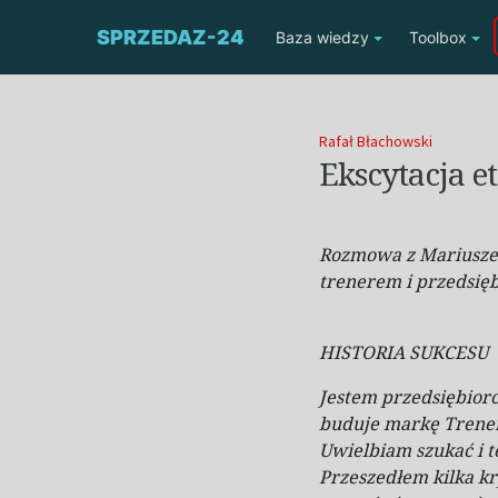
SPRZEDAZ-24
Baza wiedzy
Toolbox
Rafał Błachowski
Ekscytacja e
Rozmowa
z
Mariusz
trenerem
i
przedsię
HISTORIA SUKCESU
Jestem przedsiębiorc
buduje markę Trener 
Uwielbiam szukać i
t
Przeszedłem kilka k