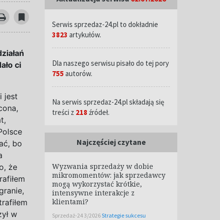
Serwis sprzedaz-24.pl to dokładnie
3823
artykułów.
działań
Dla naszego serwisu pisało do tej pory
ało ci
755
autorów.
 jest
Na serwis sprzedaz-24.pl składają się
cona,
treści z
218
źródeł.
t,
Polsce
Najczęściej czytane
ać, bo
a
Wyzwania sprzedaży w dobie
o, że
mikromomentów: jak sprzedawcy
rafiłem
mogą wykorzystać krótkie,
ranie,
intensywne interakcje z
klientami?
trafiłem
zył w
Sprzedaż-24 3/2026
Strategie sukcesu