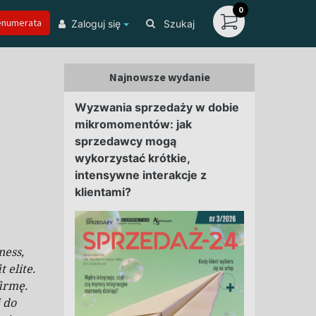
0
enumerata
Zaloguj się
Szukaj
Najnowsze wydanie
Wyzwania sprzedaży w dobie
mikromomentów: jak
sprzedawcy mogą
wykorzystać krótkie,
intensywne interakcje z
klientami?
ness,
 elite.
firmę.
 do